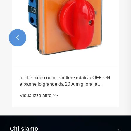

In che modo un interruttore rotativo OFF-ON
a pannello grande da 20 A migliora la
sicurezza e le prestazioni del pannello di
Visualizza altro >>
controllo?
Chi siamo